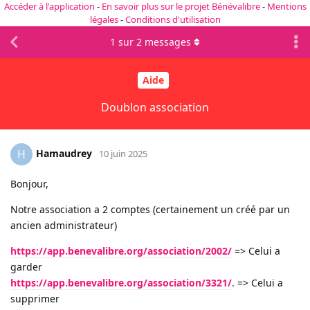
Accéder à l'application
-
En savoir plus sur le projet Bénévalibre
-
Mentions
légales
-
Conditions d'utilisation
1
sur
2
messages
Aide
Doublon association
Hamaudrey
H
10 juin 2025
Bonjour,
Notre association a 2 comptes (certainement un créé par un
ancien administrateur)
https://app.benevalibre.org/association/2002/
=> Celui a
garder
https://app.benevalibre.org/association/3321/
. => Celui a
supprimer