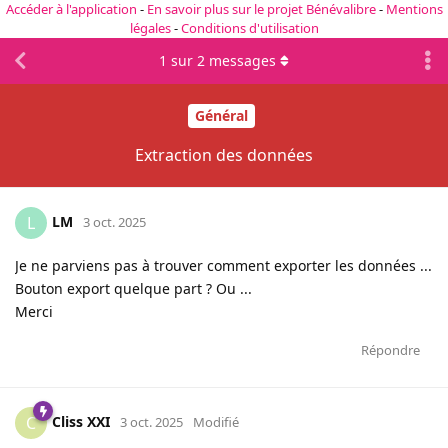
Accéder à l'application
-
En savoir plus sur le projet Bénévalibre
-
Mentions
légales
-
Conditions d'utilisation
1
sur
2
messages
Général
Extraction des données
LM
L
3 oct. 2025
Je ne parviens pas à trouver comment exporter les données ...
Bouton export quelque part ? Ou ...
Merci
Répondre
Cliss XXI
C
3 oct. 2025
Modifié