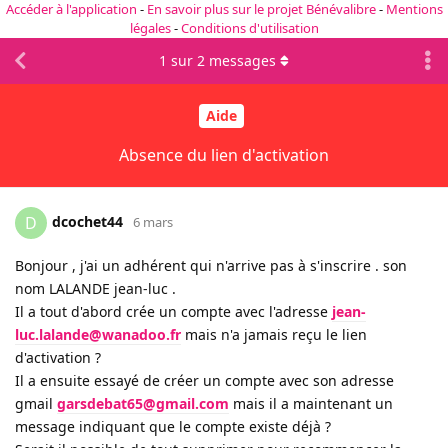
Accéder à l'application
-
En savoir plus sur le projet Bénévalibre
-
Mentions
légales
-
Conditions d'utilisation
1
sur
2
messages
Aide
Absence du lien d'activation
dcochet44
D
6 mars
Bonjour , j'ai un adhérent qui n'arrive pas à s'inscrire . son
nom LALANDE jean-luc .
Il a tout d'abord crée un compte avec l'adresse
jean-
luc.lalande@wanadoo.fr
mais n'a jamais reçu le lien
d'activation ?
Il a ensuite essayé de créer un compte avec son adresse
gmail
garsdebat65@gmail.com
mais il a maintenant un
message indiquant que le compte existe déjà ?