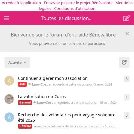
Accéder à l'application
-
En savoir plus sur le projet Bénévalibre
-
Mentions
légales
-
Conditions d'utilisation
Toutes les discussions
Bienvenue sur le forum d'entraide Bénévalibre
Vous pouvez créer un compte et participer.
Activité
Continuer à gérer mon association
8
8
ré
A
LauwCost
a répondu à cette discussion
5 nov. 2024
Aide
La valorisation en €uros
1
1
ré
LauwCost
a répondu à cette discussion
16 oct. 2024
Général
Recherche des volontaires pour voyage solidaire
0
0
ré
A
été 2025
assoplanetetour
a démarré cette discussion
10 oct. 2024
Général