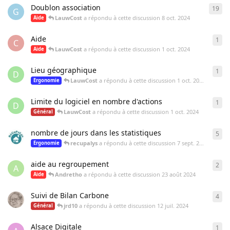
Doublon association
19
19
r
G
LauwCost
a répondu à cette discussion
8 oct. 2024
Aide
Aide
1
1
ré
C
LauwCost
a répondu à cette discussion
1 oct. 2024
Aide
Lieu géographique
1
1
ré
D
LauwCost
a répondu à cette discussion
1 oct. 2024
Ergonomie
Limite du logiciel en nombre d'actions
1
1
ré
D
LauwCost
a répondu à cette discussion
1 oct. 2024
Général
nombre de jours dans les statistiques
5
5
ré
recupalys
a répondu à cette discussion
7 sept. 2024
Ergonomie
aide au regroupement
2
2
ré
A
Andretho
a répondu à cette discussion
23 août 2024
Aide
Suivi de Bilan Carbone
4
4
ré
jrd10
a répondu à cette discussion
12 juil. 2024
Général
Alsace Digitale
1
1
ré