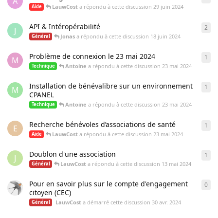
A
LauwCost
a répondu à cette discussion
29 juin 2024
Aide
API & Intéropérabilité
2
2
ré
J
Jonas
a répondu à cette discussion
18 juin 2024
Général
Problème de connexion le 23 mai 2024
1
1
ré
M
Antoine
a répondu à cette discussion
23 mai 2024
Technique
Installation de bénévalibre sur un environnement
1
1
ré
M
CPANEL
Antoine
a répondu à cette discussion
23 mai 2024
Technique
Recherche bénévoles d’associations de santé
1
1
ré
E
LauwCost
a répondu à cette discussion
23 mai 2024
Aide
Doublon d'une association
1
1
ré
J
LauwCost
a répondu à cette discussion
13 mai 2024
Général
Pour en savoir plus sur le compte d'engagement
0
0
ré
citoyen (CEC)
LauwCost
a démarré cette discussion
30 avr. 2024
Général