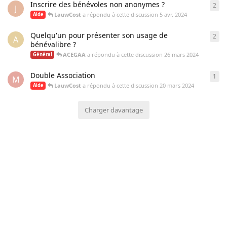
Inscrire des bénévoles non anonymes ?
2
2
ré
J
LauwCost
a répondu à cette discussion
5 avr. 2024
Aide
Quelqu'un pour présenter son usage de
2
2
ré
A
bénévalibre ?
ACEGAA
a répondu à cette discussion
26 mars 2024
Général
Double Association
1
1
ré
M
LauwCost
a répondu à cette discussion
20 mars 2024
Aide
Charger davantage